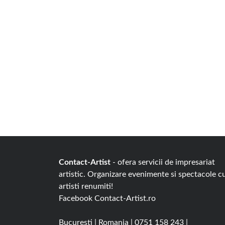
Contact-Artist
- ofera servicii de impresariat
artistic. Organizare evenimente si spectacole c
artisti renumiti!
Facebook
Contact-Artist.ro
Bucuresti
|
Romania
|
0751 158 243
|