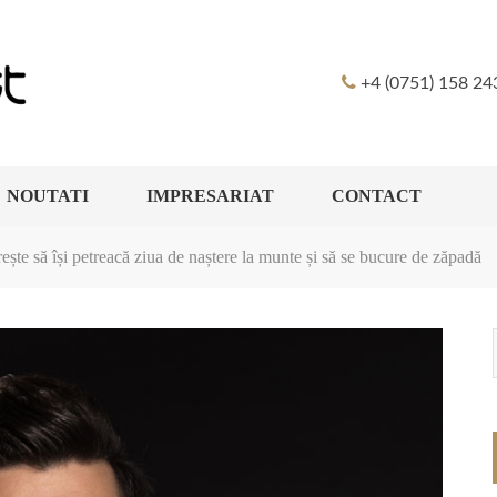
+4 (0751) 158 24
NOUTATI
IMPRESARIAT
CONTACT
ește să își petreacă ziua de naștere la munte și să se bucure de zăpadă