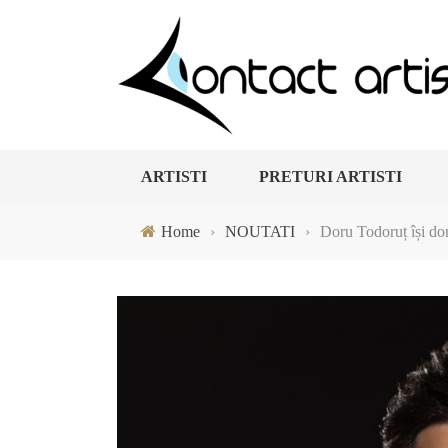
ARTISTI
PRETURI ARTISTI
Home
›
NOUTATI
›
Doru Todoruț își dor