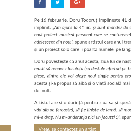
Pe 16 februarie, Doru Todoruț împlinește 41 de
împlinit. „
Am ajuns la 41 ani și sunt mândru de c
noul proiect muzical personal care se contureaz
adolescent din nou!”,
spune artistul care anul tr
și un proiect solo care îi poartă numele, pe lân
Doru povestește că anul acesta, ziua lui de naște
reușit să renovez locuința (cu destule eforturi pe t
piese, dintre ele voi alege noul single pentru proi
acesta și-a propus să aibă și o viață socială ma
de mult.
Artistul are și o dorință pentru ziua sa și speră
văd alb pe fereastră, să fie liniște de iarnă, să m
mi-e drag. Nu m-ar deranja nici un jacuzzi :)”,
spun
Vreau sa contactez un artist