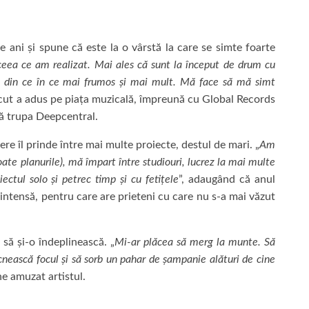
 ani și spune că este la o vârstă la care se simte foarte
eea ce am realizat. Mai ales că sunt la început de drum cu
ă din ce în ce mai frumos și mai mult. Mă face să mă simt
ecut a adus pe piața muzicală, împreună cu Global Records
gă trupa Deepcentral.
re îl prinde între mai multe proiecte, destul de mari. „
Am
oate planurile), mă împart între studiouri, lucrez la mai multe
ectul solo și petrec timp și cu fetițele
”, adaugând că anul
i intensă, pentru care are prieteni cu care nu s-a mai văzut
 să și-o îndeplinească. „
Mi-ar plăcea să merg la munte. Să
ocnească focul și să sorb un pahar de șampanie alături de cine
e amuzat artistul.