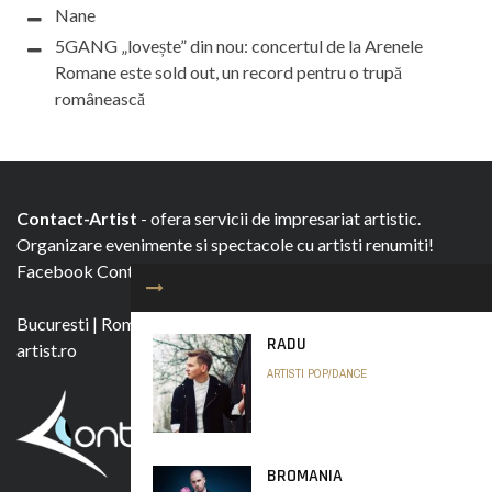
Nane
5GANG „lovește” din nou: concertul de la Arenele
Romane este sold out, un record pentru o trupă
românească
Contact-Artist
- ofera servicii de impresariat artistic.
Organizare evenimente si spectacole cu artisti renumiti!
Facebook
Contact-Artist.ro
Bucuresti
|
Romania
|
0751 158 243
|
booking@contact-
RADU
artist.ro
ARTISTI POP/DANCE
BROMANIA