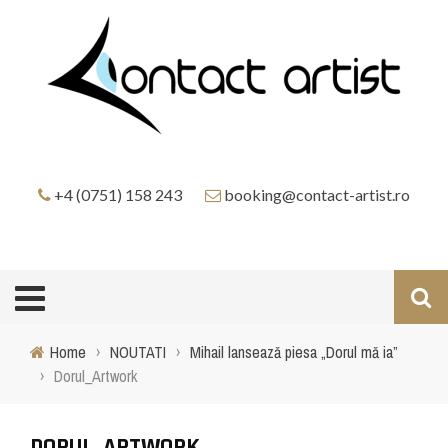
+4 (0751) 158 243
booking@contact-artist.ro
Home
›
NOUTATI
›
Mihail lansează piesa „Dorul mă ia”
›
Dorul_Artwork
DORUL_ARTWORK