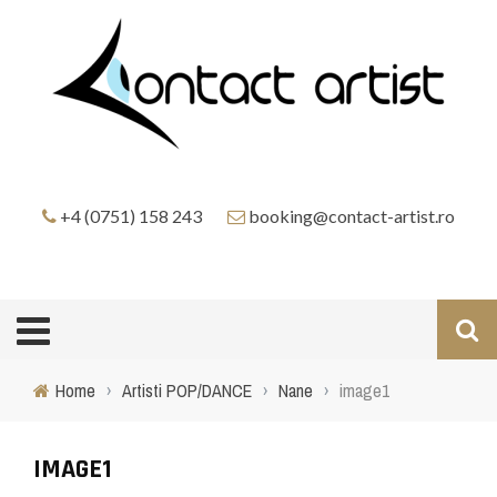
+4 (0751) 158 243
booking@contact-artist.ro
Home
›
Artisti POP/DANCE
›
Nane
›
image1
IMAGE1