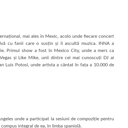
nternațional, mai ales în Mexic, acolo unde fiecare concert
ivă cu fanii care o susțin și îi ascultă muzica. INNA a
tie. Primul show a fost în Mexico City, unde a mers ca
 Vegas și Like Mike, unii dintre cei mai cunoscuți DJ ai
n Luis Potosi, unde artista a cântat în fața a 10.000 de
 Angeles unde a participat la sesiuni de compoziție pentru
 compus integral de ea, în limba spaniolă.