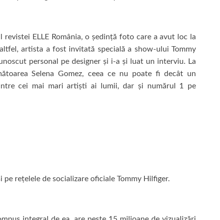
 revistei ELLE România, o ședință foto care a avut loc la
ltfel, artista a fost invitată specială a show-ului Tommy
noscut personal pe designer și i-a și luat un interviu. La
rmătoarea Selena Gomez, ceea ce nu poate fi decât un
tre cei mai mari artiști ai lumii, dar și numărul 1 pe
i pe rețelele de socializare oficiale Tommy Hilfiger.
ompus integral de ea, are peste 15 milioane de vizualizări