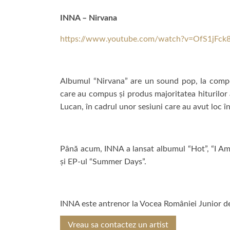
INNA – Nirvana
https://www.youtube.com/watch?v=OfS1jFck
Albumul “Nirvana” are un sound pop, la compo
care au compus și produs majoritatea hiturilor 
Lucan, în cadrul unor sesiuni care au avut loc î
Până acum, INNA a lansat albumul “Hot”, “I Am
și EP-ul “Summer Days”.
INNA este antrenor la Vocea României Junior de
Vreau sa contactez un artist