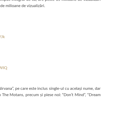
e milioane de vizualizări.
YJk
mWIQ
Nirvana”, pe care este inclus single-ul cu același nume, dar
u The Motans, precum și piese noi: “Don’t Mind”, “Dream