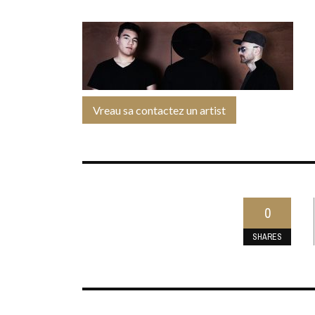
Vreau sa contactez un artist
0
SHARES