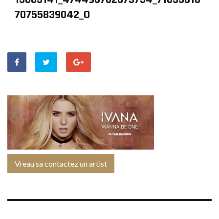
70755839042_O
Vreau sa contactez un artist