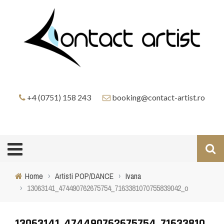
+4 (0751) 158 243
booking@contact-artist.ro
Home
›
Artisti POP/DANCE
›
Ivana
›
13063141_474490762675754_7163381070755839042_o
13063141_474490762675754_71633810