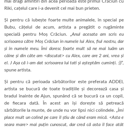
mai dragi amintiri din acea perioadă este primul Crăciun cu
Riki, cațelul care i-a devenit cel mai bun prieten.
Și pentru că iubește foarte multe animalele, în special pe
Bubu, cățelul de acum, artista a pregătit o rugăminte
specială pentru Moș Crăciun. „
Anul acesata am scris eu
scrisoarea către Moș Crăciun în numele lui Alex, fiul nostru, dar
și în numele meu. Îmi doresc foarte mult să ne mai luăm un
câine și din câte am
<
discutat> cu Alex, care are 2 ani, vrea
ș
i
el.
J
Așa că i-am dat scrisoarea lui tati și așteptăm cuminți. :))
”,
spune artista.
Și pentru că perioada sărbătorilor este preferata ADDEI,
artista se bucură de toate tradițiile și decorează casa și
bradul înainte de Ajun, spunând că se bucură ca un copil,
de fiecara dată. În acest an își dorește să petreacă
sărbătorile la munte, de unde nu vor lipsi nici colindele. „
Îmi
place mult un colind pe care îl știu de când eram mică.
<
Asta e
seara mare> mai puțin cunoscut, dar cred că asta îl face atât