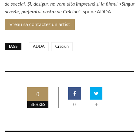
de special. Și, desigur, ne vom uita împreună și la filmul
<
Singur
acasă>, preferatul nostru de Crăciun”
, spune ADDA.
Vreau sa contactez un artist
TAGS
ADDA
Crăciun
0
0
+
SHARES