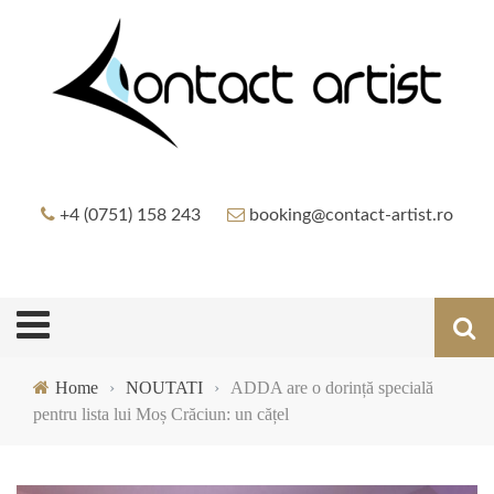
+4 (0751) 158 243
booking@contact-artist.ro
Home
›
NOUTATI
›
ADDA are o dorință specială
pentru lista lui Moș Crăciun: un cățel