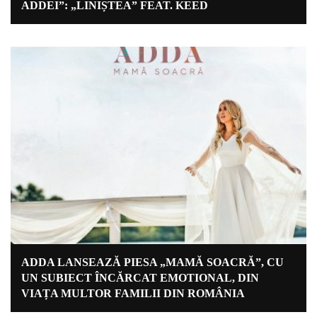
ADDEI”: „LINIȘTEA” FEAT. KEED
ADDA LANSEAZĂ PIESA „MAMĂ SOACRĂ”, CU
UN SUBIECT ÎNCĂRCAT EMOTIONAL, DIN
VIAȚA MULTOR FAMILII DIN ROMÂNIA