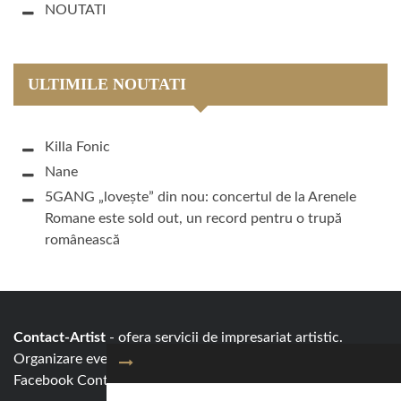
NOUTATI
ULTIMILE NOUTATI
Killa Fonic
Nane
5GANG „lovește” din nou: concertul de la Arenele
Romane este sold out, un record pentru o trupă
românească
Contact-Artist
- ofera servicii de impresariat artistic.
Organizare evenimente si spectacole cu artisti renumiti!
Facebook
Contact-Artist.ro