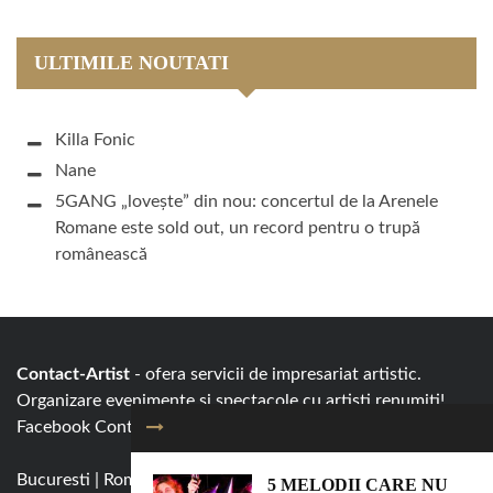
ULTIMILE NOUTATI
Killa Fonic
Nane
5GANG „lovește” din nou: concertul de la Arenele
Romane este sold out, un record pentru o trupă
românească
Contact-Artist
- ofera servicii de impresariat artistic.
Organizare evenimente si spectacole cu artisti renumiti!
Facebook
Contact-Artist.ro
Bucuresti
|
Romania
|
0751 158 243
|
booking@contact-
5 MELODII CARE NU