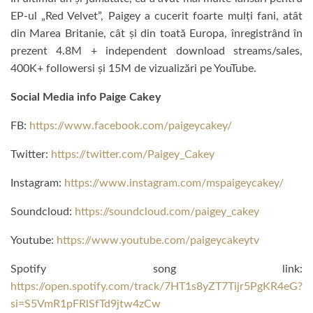
EP-ul „Red Velvet”, Paigey a cucerit foarte mulți fani, atât
din Marea Britanie, cât și din toată Europa, înregistrând în
prezent 4.8M + independent download streams/sales,
400K+ followersi și 15M de vizualizări pe YouTube.
Social Media info
Paige Cakey
FB:
https://www.facebook.com/paigeycakey/
Twitter:
https://twitter.com/Paigey_Cakey
Instagram:
https://www.instagram.com/mspaigeycakey/
Soundcloud:
https://soundcloud.com/paigey_cakey
Youtube:
https://www.youtube.com/paigeycakeytv
Spotify song link:
https://open.spotify.com/track/7HT1s8yZT7Tijr5PgKR4eG?
si=S5VmR1pFRlSfTd9jtw4zCw