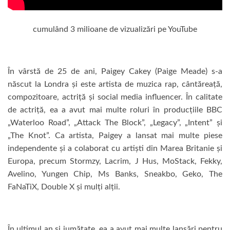
cumulând 3 milioane de vizualizări pe YouTube
În vârstă de 25 de ani, Paigey Cakey (Paige Meade) s-a
născut la Londra și este artista de muzica rap, cântăreață,
compozitoare, actriță și social media influencer. În calitate
de actriță, ea a avut mai multe roluri în producțiile BBC
„Waterloo Road”, „Attack The Block”, „Legacy”, „Intent” și
„The Knot”. Ca artista, Paigey a lansat mai multe piese
independente și a colaborat cu artiști din Marea Britanie și
Europa, precum Stormzy, Lacrim, J Hus, MoStack, Fekky,
Avelino, Yungen Chip, Ms Banks, Sneakbo, Geko, The
FaNaTiX, Double X și mulți alții.
În ultimul an și jumătate, ea a avut mai multe lansări pentru