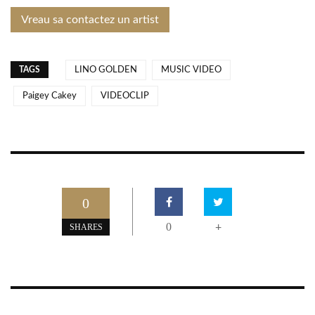
Vreau sa contactez un artist
TAGS
LINO GOLDEN
MUSIC VIDEO
Paigey Cakey
VIDEOCLIP
0
0
+
SHARES