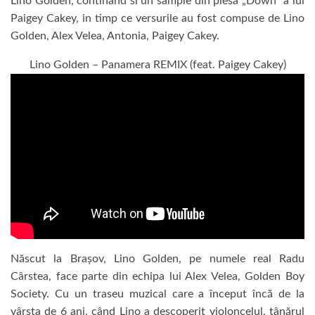
Lino Golden, continand si un sample din piesa „Down” a lui
Paigey Cakey, in timp ce versurile au fost compuse de Lino
Golden, Alex Velea, Antonia, Paigey Cakey.
Lino Golden – Panamera REMIX (feat. Paigey Cakey)
Născut la Brașov, Lino Golden, pe numele real Radu
Cârstea, face parte din echipa lui Alex Velea, Golden Boy
Society. Cu un traseu muzical care a început încă de la
vârsta de 6 ani, când Lino a descoperit violoncelul, tânărul