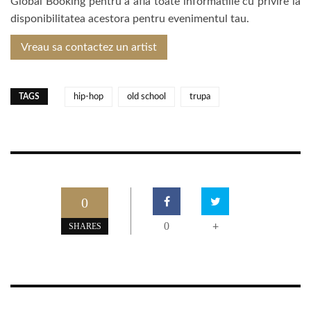
Global Booking pentru a afla toate informatiile cu privire la
disponibilitatea acestora pentru evenimentul tau.
Vreau sa contactez un artist
TAGS
hip-hop
old school
trupa
0
0
+
SHARES