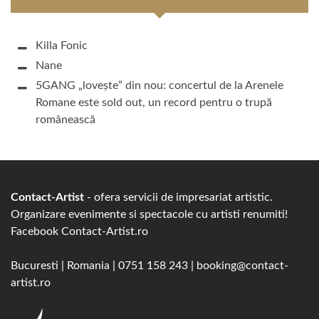
Killa Fonic
Nane
5GANG „lovește” din nou: concertul de la Arenele
Romane este sold out, un record pentru o trupă
românească
Contact-Artist
- ofera servicii de impresariat artistic.
Organizare evenimente si spectacole cu artisti renumiti!
Facebook
Contact-Artist.ro
Bucuresti
|
Romania
|
0751 158 243
|
booking@contact-
artist.ro