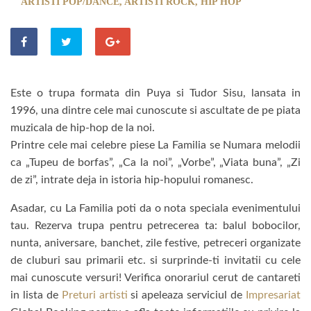
ARTISTI POP/DANCE
,
ARTISTI ROCK, HIP HOP
Este o trupa formata din Puya si Tudor Sisu, lansata in
1996, una dintre cele mai cunoscute si ascultate de pe piata
muzicala de hip-hop de la noi.
Printre cele mai celebre piese La Familia se Numara melodii
ca „Tupeu de borfas”, „Ca la noi”, „Vorbe”, „Viata buna”, „Zi
de zi”, intrate deja in istoria hip-hopului romanesc.
Asadar, cu La Familia poti da o nota speciala evenimentului
tau. Rezerva trupa pentru petrecerea ta: balul bobocilor,
nunta, aniversare, banchet, zile festive, petreceri organizate
de cluburi sau primarii etc. si surprinde-ti invitatii cu cele
mai cunoscute versuri! Verifica onorariul cerut de cantareti
in lista de
Preturi artisti
si apeleaza serviciul de
Impresariat