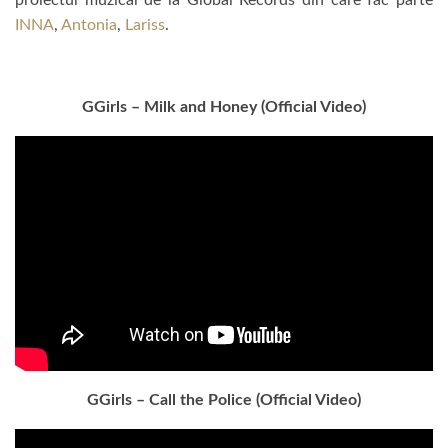
proiectul muzical de la Global Records din care fac parte
INNA
,
Antonia
,
Lariss
.
GGirls – Milk and Honey (Official Video)
GGirls – Call the Police (Official Video)