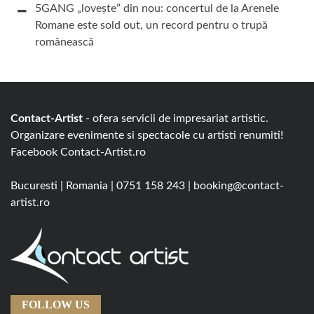
5GANG „lovește” din nou: concertul de la Arenele
Romane este sold out, un record pentru o trupă
românească
Contact-Artist
- ofera servicii de impresariat artistic.
Organizare evenimente si spectacole cu artisti renumiti!
Facebook
Contact-Artist.ro
Bucuresti
|
Romania
|
0751 158 243
|
booking@contact-
artist.ro
FOLLOW US