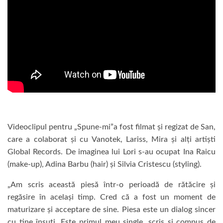
Videoclipul pentru „Spune-mi”a fost filmat și regizat de San,
care a colaborat și cu Vanotek, Lariss, Mira și alți artiști
Global Records. De imaginea lui Lori s-au ocupat Ina Raicu
(make-up), Adina Barbu (hair) și Silvia Cristescu (styling).
„Am scris această piesă într-o perioadă de rătăcire și
regăsire în același timp. Cred că a fost un moment de
maturizare și acceptare de sine. Piesa este un dialog sincer
cu tine însuți. Este primul meu single, scris și compus de