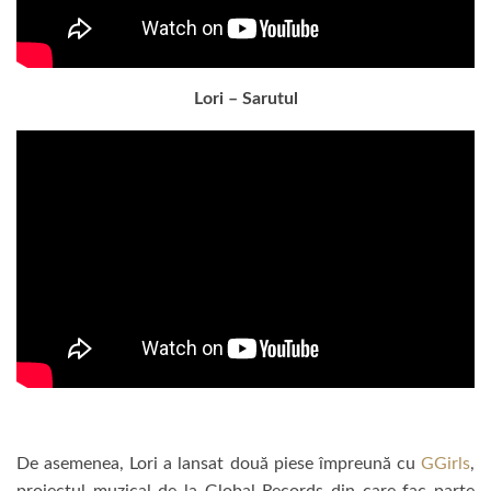
Lori – Sarutul
De asemenea, Lori a lansat două piese împreună cu
GGirls
,